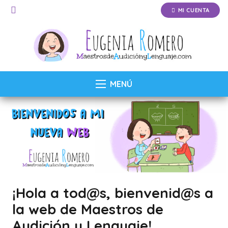
MI CUENTA
MENÚ
¡Hola a tod@s, bienvenid@s a
la web de
Maestros de
Audición y Lenguaje
!