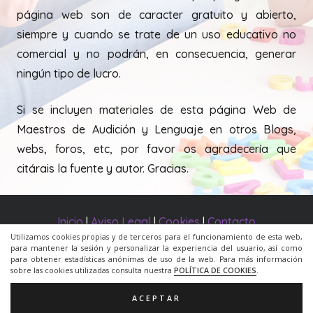
página web son de caracter gratuito y abierto,
siempre y cuando se trate de un uso educativo no
comercial y no podrán, en consecuencia, generar
ningún tipo de lucro.
Si se incluyen materiales de esta página Web de
Maestros de Audición y Lenguaje en otros Blogs,
webs, foros, etc, por favor os agradecería que
citárais la fuente y autor. Gracias.
Inicio
|
Aviso Legal
|
Cookies
|
Contacto
Utilizamos cookies propias y de terceros para el funcionamiento de esta web,
para mantener la sesión y personalizar la experiencia del usuario, así como
© 2020 Todos los derechos reservados. Una web de
para obtener estadísticas anónimas de uso de la web. Para más información
sobre las cookies utilizadas consulta nuestra
POLÍTICA DE COOKIES
.
ACRILONIA
ACEPTAR