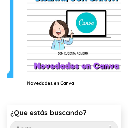
Novedades en Canva
Curso 
con C
¿Que estás buscando?
Buscar: