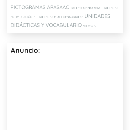
HOPTOYS
Etiquetas:
ATENCIÓN Y MEMORIA
ARTICULACIÓN
CONCIENCIA FONOLÓGICA
DISLALIAS
DISCRIMINACIÓN AUDITIVA
ESTIMULACIÓN DEL LENGUAJE
EXPRESIÓN Y COMPRENSIÓN
IDEAS PARA EL AULA
IDEAS
ORAL
PARA ELABORAR MATERIALES
JUEGOS
JUEGOS Y APLICACIONES PARA
MATERIALES DE
TABLETS
ELABORACION PROPIA
MI CANAL DE YOUTUBE
MATERIALES PARA LA INTERVENCIÓN
PICTOGRAMAS ARASAAC
TALLER SENSORIAL
TALLERES
UNIDADES
ESTIMULACIÓN E.I.
TALLERES MULTISENSORIALES