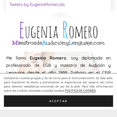
Tweets by EugeniaRomeroAL
Me llamo
Eugenia Romero
, soy diplomada en
profesorado de EGB y maestra de Audición y
Lenguaje desde el año 1999. Trabajo en el CEIP
Utilizamos cookies propias y de terceros para el funcionamiento de esta web,
Camilo José Cela de Palma de Mallorca, un colegio
para mantener la sesión y personalizar la experiencia del usuario, así como
preferente de alumnado motórico.
para obtener estadísticas anónimas de uso de la web. Para más información
sobre las cookies utilizadas consulta nuestra
POLÍTICA DE COOKIES
.
ACEPTAR