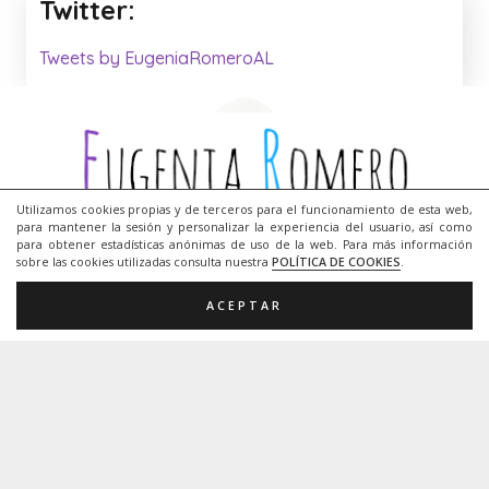
Twitter:
Tweets by EugeniaRomeroAL
Utilizamos cookies propias y de terceros para el funcionamiento de esta web,
para mantener la sesión y personalizar la experiencia del usuario, así como
para obtener estadísticas anónimas de uso de la web. Para más información
sobre las cookies utilizadas consulta nuestra
POLÍTICA DE COOKIES
.
Me llamo
Eugenia Romero
, soy diplomada en
ACEPTAR
profesorado de EGB y maestra de Audición y
Lenguaje desde el año 1999. Trabajo en el CEIP
Camilo José Cela de Palma de Mallorca, un colegio
preferente de alumnado motórico.