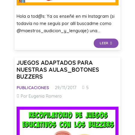
Hola a tod@s: Ya os enseñé en mi Instagram (si
todavía no me seguís por allí buscadme como
@maestros_audicion_y_lenguaje) una…
LEER
JUEGOS ADAPTADOS PARA
NUESTRAS AULAS_BOTONES
BUZZERS
Comentarios
PUBLICACIONES
29/11/2017
5
Por Eugenia Romero