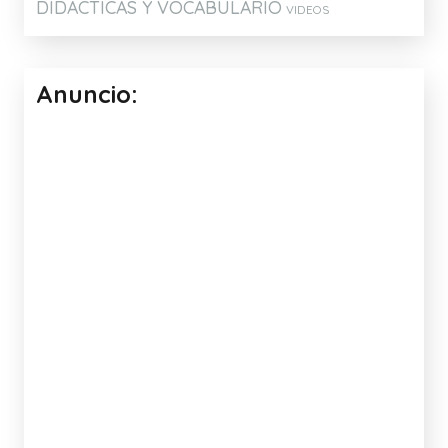
ATENCIÓN Y MEMORIA
ARTICULACIÓN
CONCIENCIA FONOLÓGICA
DISLALIAS
DISCRIMINACIÓN AUDITIVA
ESTIMULACIÓN DEL LENGUAJE
EXPRESIÓN Y COMPRENSIÓN
IDEAS PARA EL AULA
IDEAS
ORAL
PARA ELABORAR MATERIALES
JUEGOS
JUEGOS Y APLICACIONES PARA
MATERIALES DE
TABLETS
ELABORACION PROPIA
MI CANAL DE YOUTUBE
MATERIALES PARA LA INTERVENCIÓN
PICTOGRAMAS ARASAAC
TALLER SENSORIAL
TALLERES
UNIDADES
ESTIMULACIÓN E.I.
TALLERES MULTISENSORIALES
DIDÁCTICAS Y VOCABULARIO
VIDEOS
Anuncio: