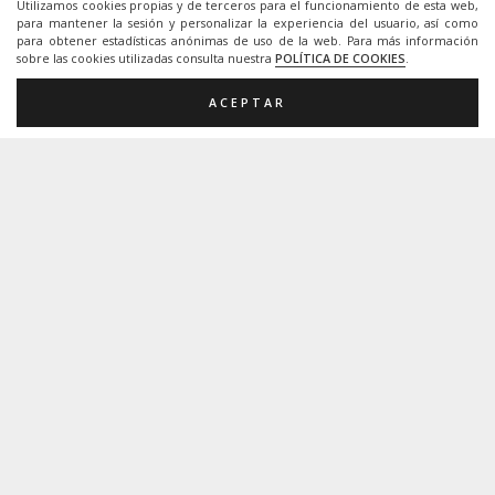
Utilizamos cookies propias y de terceros para el funcionamiento de esta web,
para mantener la sesión y personalizar la experiencia del usuario, así como
para obtener estadísticas anónimas de uso de la web. Para más información
sobre las cookies utilizadas consulta nuestra
POLÍTICA DE COOKIES
.
Creative Commons.
ACEPTAR
Esta página Web está protegida bajo licencia
Creative Commons.
Importante.
La utilización de los recursos que pongo en esta
página web son de caracter gratuito y abierto,