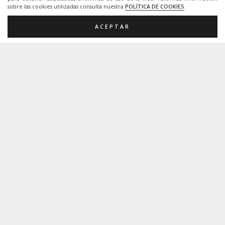
sobre las cookies utilizadas consulta nuestra
POLÍTICA DE COOKIES
.
Creative Commons.
ACEPTAR
Esta página Web está protegida bajo licencia
Creative Commons.
Importante.
La utilización de los recursos que pongo en esta
página web son de caracter gratuito y abierto,
siempre y cuando se trate de un uso educativo no
comercial y no podrán, en consecuencia, generar