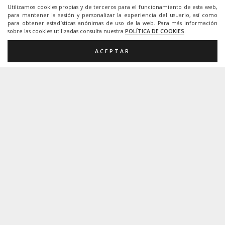
Utilizamos cookies propias y de terceros para el funcionamiento de esta web,
para mantener la sesión y personalizar la experiencia del usuario, así como
para obtener estadísticas anónimas de uso de la web. Para más información
La utilización de los recursos que pongo en esta
sobre las cookies utilizadas consulta nuestra
POLÍTICA DE COOKIES
.
página web son de caracter gratuito y abierto,
ACEPTAR
siempre y cuando se trate de un uso educativo no
comercial y no podrán, en consecuencia, generar
ningún tipo de lucro.
Si se incluyen materiales de esta página Web de
Maestros de Audición y Lenguaje en otros Blogs,
webs, foros, etc, por favor os agradecería que
citárais la fuente y autor. Gracias.
Inicio
|
Aviso Legal
|
Cookies
|
Contacto
© 2020 Todos los derechos reservados. Una web de