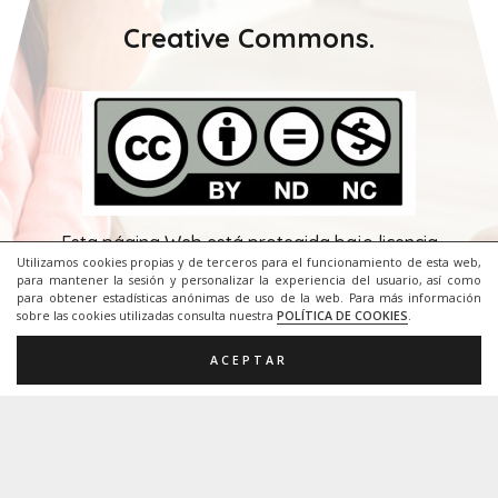
Me llamo
Eugenia Romero
, soy diplomada en
profesorado de EGB y maestra de Audición y
Lenguaje desde el año 1999. Trabajo en el CEIP
Camilo José Cela de Palma de Mallorca, un colegio
Utilizamos cookies propias y de terceros para el funcionamiento de esta web,
para mantener la sesión y personalizar la experiencia del usuario, así como
preferente de alumnado motórico.
para obtener estadísticas anónimas de uso de la web. Para más información
sobre las cookies utilizadas consulta nuestra
POLÍTICA DE COOKIES
.
ACEPTAR
Creative Commons.