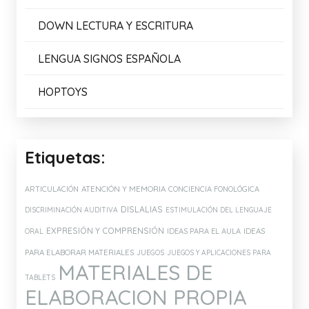
Enlaces de Interés:
AMALIB
ARASAAC
ASOCIACIÓN CONECTA
DISFAM
DOWN ESPAÑA