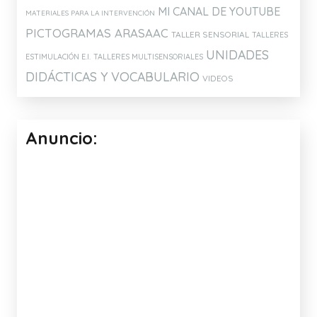
DOWN LECTURA Y ESCRITURA
LENGUA SIGNOS ESPAÑOLA
HOPTOYS
Etiquetas:
ATENCIÓN Y MEMORIA
ARTICULACIÓN
CONCIENCIA FONOLÓGICA
DISLALIAS
DISCRIMINACIÓN AUDITIVA
ESTIMULACIÓN DEL LENGUAJE
EXPRESIÓN Y COMPRENSIÓN
IDEAS PARA EL AULA
IDEAS
ORAL
PARA ELABORAR MATERIALES
JUEGOS
JUEGOS Y APLICACIONES PARA
MATERIALES DE
TABLETS
ELABORACION PROPIA
MI CANAL DE YOUTUBE
MATERIALES PARA LA INTERVENCIÓN