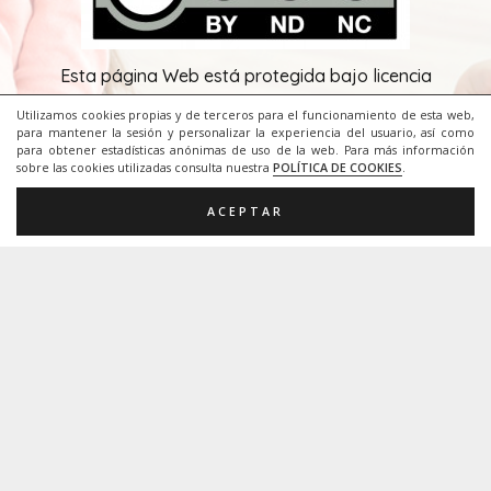
Me llamo
Eugenia Romero
, soy diplomada en
profesorado de EGB y maestra de Audición y
Utilizamos cookies propias y de terceros para el funcionamiento de esta web,
para mantener la sesión y personalizar la experiencia del usuario, así como
Lenguaje desde el año 1999. Trabajo en el CEIP
para obtener estadísticas anónimas de uso de la web. Para más información
sobre las cookies utilizadas consulta nuestra
POLÍTICA DE COOKIES
.
Camilo José Cela de Palma de Mallorca, un colegio
preferente de alumnado motórico.
ACEPTAR
Creative Commons.