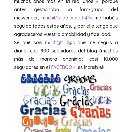
muchos años más en la red, unos 9, porque
antes gestionaba un foro-grupo del
messenger,
much@s
de
vosotr@s
me habéis
seguido todos estos años, y por ello tengo que
agradeceros vuestra amabilidad y fidelidad.
Sé que sois
much@s
l@s
que me seguis a
diario, casi 900 seguidores del blog (muchos
más de manera anónima) casi 10.000
seguidores en el
FACEBOOK
, es increíble!!!!