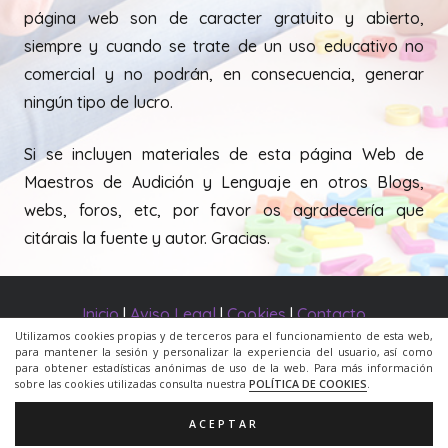
página web son de caracter gratuito y abierto,
siempre y cuando se trate de un uso educativo no
comercial y no podrán, en consecuencia, generar
ningún tipo de lucro.
Si se incluyen materiales de esta página Web de
Maestros de Audición y Lenguaje en otros Blogs,
webs, foros, etc, por favor os agradecería que
citárais la fuente y autor. Gracias.
Inicio
|
Aviso Legal
|
Cookies
|
Contacto
Utilizamos cookies propias y de terceros para el funcionamiento de esta web,
para mantener la sesión y personalizar la experiencia del usuario, así como
© 2020 Todos los derechos reservados. Una web de
para obtener estadísticas anónimas de uso de la web. Para más información
sobre las cookies utilizadas consulta nuestra
POLÍTICA DE COOKIES
.
ACRILONIA
ACEPTAR