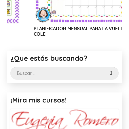
PLANIFICADOR MENSUAL PARA LA VUELTA AL
WEB
COLE
CAN
¿Que estás buscando?
Buscar:
¡Mira mis cursos!