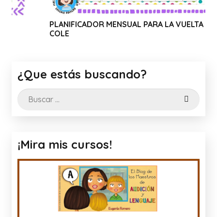
LANIFICADOR MENSUAL PARA LA VUELTA AL
WEBINA
OLE
CANVA
¿Que estás buscando?
Buscar:
¡Mira mis cursos!