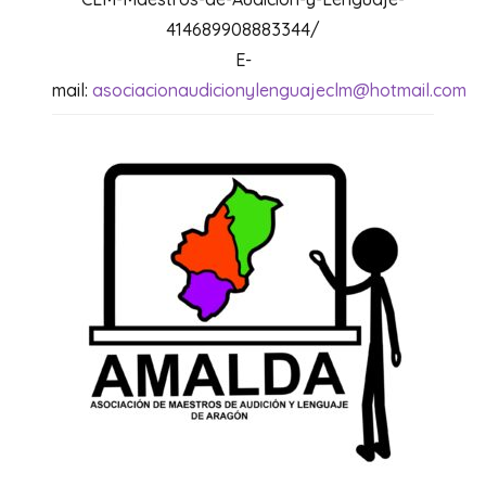
414689908883344/
E-
mail:
asociacionaudicionylenguajeclm@hotmail.com