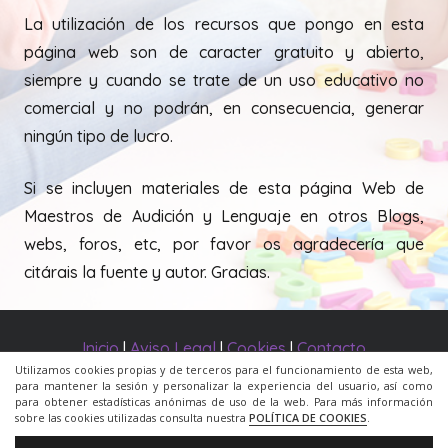
La utilización de los recursos que pongo en esta
página web son de caracter gratuito y abierto,
siempre y cuando se trate de un uso educativo no
comercial y no podrán, en consecuencia, generar
ningún tipo de lucro.
Si se incluyen materiales de esta página Web de
Maestros de Audición y Lenguaje en otros Blogs,
webs, foros, etc, por favor os agradecería que
citárais la fuente y autor. Gracias.
Inicio
|
Aviso Legal
|
Cookies
|
Contacto
Utilizamos cookies propias y de terceros para el funcionamiento de esta web,
para mantener la sesión y personalizar la experiencia del usuario, así como
© 2020 Todos los derechos reservados. Una web de
para obtener estadísticas anónimas de uso de la web. Para más información
sobre las cookies utilizadas consulta nuestra
POLÍTICA DE COOKIES
.
ACRILONIA