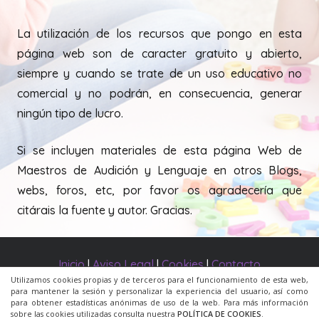
La utilización de los recursos que pongo en esta
página web son de caracter gratuito y abierto,
siempre y cuando se trate de un uso educativo no
comercial y no podrán, en consecuencia, generar
ningún tipo de lucro.
Si se incluyen materiales de esta página Web de
Maestros de Audición y Lenguaje en otros Blogs,
webs, foros, etc, por favor os agradecería que
citárais la fuente y autor. Gracias.
Inicio
|
Aviso Legal
|
Cookies
|
Contacto
Utilizamos cookies propias y de terceros para el funcionamiento de esta web,
para mantener la sesión y personalizar la experiencia del usuario, así como
© 2020 Todos los derechos reservados. Una web de
para obtener estadísticas anónimas de uso de la web. Para más información
sobre las cookies utilizadas consulta nuestra
POLÍTICA DE COOKIES
.