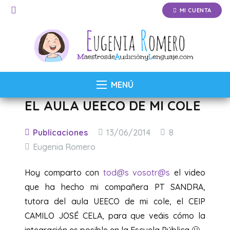
MI CUENTA
MENÚ
EL AULA UEECO DE MI COLE
Comentarios
Publicaciones
13/06/2014
8
Eugenia Romero
Hoy comparto con
tod
@s
vosotr@s
el video
que ha hecho mi compañera PT SANDRA,
tutora del aula UEECO de mi cole, el CEIP
CAMILO JOSÉ CELA, para que veáis cómo la
integración es posible en la Escuela Pública 🙂