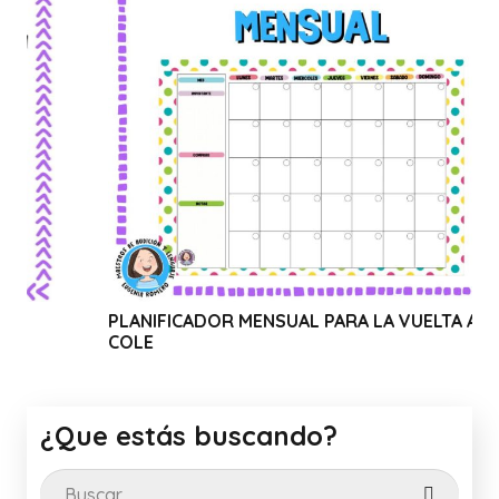
NIFICADOR MENSUAL PARA LA VUELTA AL
WEBINAR 
LE
CANVA
¿Que estás buscando?
Buscar: