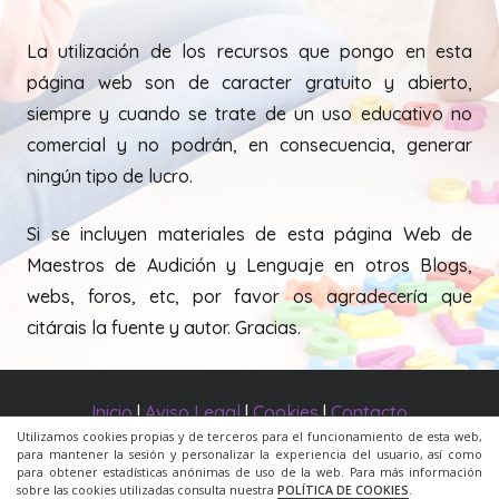
La utilización de los recursos que pongo en esta
página web son de caracter gratuito y abierto,
siempre y cuando se trate de un uso educativo no
comercial y no podrán, en consecuencia, generar
ningún tipo de lucro.
Si se incluyen materiales de esta página Web de
Maestros de Audición y Lenguaje en otros Blogs,
webs, foros, etc, por favor os agradecería que
citárais la fuente y autor. Gracias.
Inicio
|
Aviso Legal
|
Cookies
|
Contacto
Utilizamos cookies propias y de terceros para el funcionamiento de esta web,
para mantener la sesión y personalizar la experiencia del usuario, así como
© 2020 Todos los derechos reservados. Una web de
para obtener estadísticas anónimas de uso de la web. Para más información
sobre las cookies utilizadas consulta nuestra
POLÍTICA DE COOKIES
.