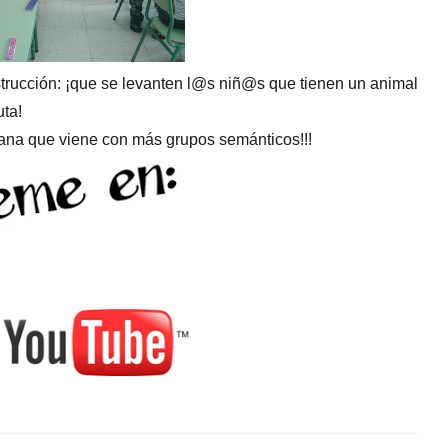
nstrucción: ¡que se levanten l@s niñ@s que tienen un animal
uta!
mana que viene con más grupos semánticos!!!