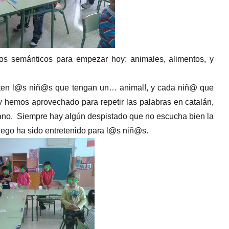
pos semánticos para empezar hoy: animales, alimentos, y
anten l@s niñ@s que tengan un… animal!, y cada niñ@ que
 y hemos aprovechado para repetir las palabras en catalán,
ano. Siempre hay algún despistado que no escucha bien la
juego ha sido entretenido para l@s niñ@s.