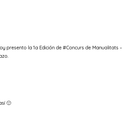
 hoy presento la 1a Edición de #Concurs de Manualitats –
azo.
sí 🙂