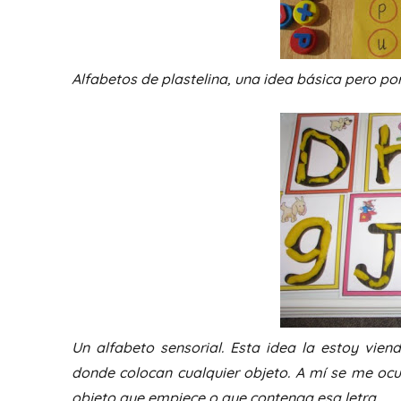
Alfabetos de plastelina, una idea básica pero por
Un alfabeto sensorial. Esta idea la estoy vien
donde colocan cualquier objeto. A mí se me ocu
objeto que empiece o que contenga esa letra.