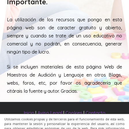
Importante.
La utilización de los recursos que pongo en esta
página web son de caracter gratuito y abierto,
siempre y cuando se trate de un uso educativo no
comercial y no podrán, en consecuencia, generar
ningún tipo de lucro.
Si se incluyen materiales de esta página Web de
Maestros de Audición y Lenguaje en otros Blogs,
webs, foros, etc, por favor os agradecería que
citárais la fuente y autor. Gracias.
Inicio
|
Aviso Legal
|
Cookies
|
Contacto
Utilizamos cookies propias y de terceros para el funcionamiento de esta web,
para mantener la sesión y personalizar la experiencia del usuario, así como
© 2020 Todos los derechos reservados. Una web de
para obtener estadísticas anónimas de uso de la web. Para más información