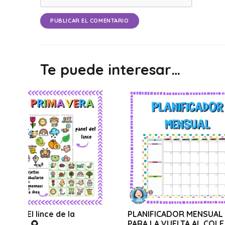
PUBLICAR EL COMENTARIO
Te puede interesar…
 la
PLANIFICADOR MENSUAL
WEBIN
PARA LA VUELTA AL COLE
TRUC