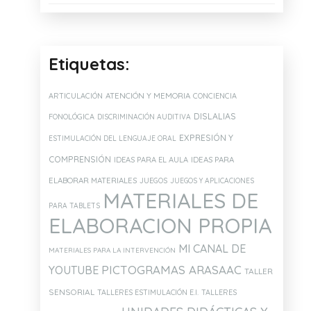
Etiquetas:
ATENCIÓN Y MEMORIA
ARTICULACIÓN
CONCIENCIA
DISLALIAS
FONOLÓGICA
DISCRIMINACIÓN AUDITIVA
EXPRESIÓN Y
ESTIMULACIÓN DEL LENGUAJE ORAL
COMPRENSIÓN
IDEAS PARA EL AULA
IDEAS PARA
ELABORAR MATERIALES
JUEGOS
JUEGOS Y APLICACIONES
MATERIALES DE
PARA TABLETS
ELABORACION PROPIA
MI CANAL DE
MATERIALES PARA LA INTERVENCIÓN
PICTOGRAMAS ARASAAC
YOUTUBE
TALLER
SENSORIAL
TALLERES ESTIMULACIÓN E.I.
TALLERES
TRUCO CANVA
SILLA SENSOR
ALUMNOS TE