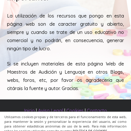
La utilización de los recursos que pongo en esta
página web son de caracter gratuito y abierto,
siempre y cuando se trate de un uso educativo no
comercial y no podrán, en consecuencia, generar
ningún tipo de lucro.
Si se incluyen materiales de esta página Web de
Maestros de Audición y Lenguaje en otros Blogs,
webs, foros, etc, por favor os agradecería que
citárais la fuente y autor. Gracias.
Inicio
|
Aviso Legal
|
Cookies
|
Contacto
Utilizamos cookies propias y de terceros para el funcionamiento de esta web,
para mantener la sesión y personalizar la experiencia del usuario, así como
© 2020 Todos los derechos reservados. Una web de
para obtener estadísticas anónimas de uso de la web. Para más información