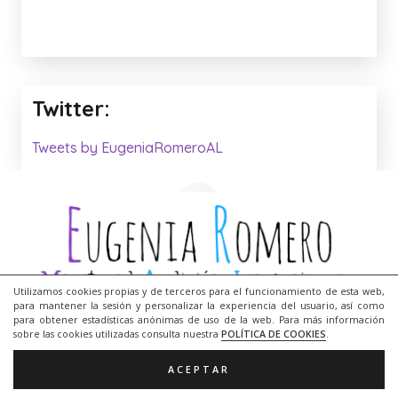
Twitter:
Tweets by EugeniaRomeroAL
Utilizamos cookies propias y de terceros para el funcionamiento de esta web,
para mantener la sesión y personalizar la experiencia del usuario, así como
para obtener estadísticas anónimas de uso de la web. Para más información
Me llamo
Eugenia Romero
, soy diplomada en
sobre las cookies utilizadas consulta nuestra
POLÍTICA DE COOKIES
.
profesorado de EGB y maestra de Audición y
ACEPTAR
Lenguaje desde el año 1999. Trabajo en el CEIP