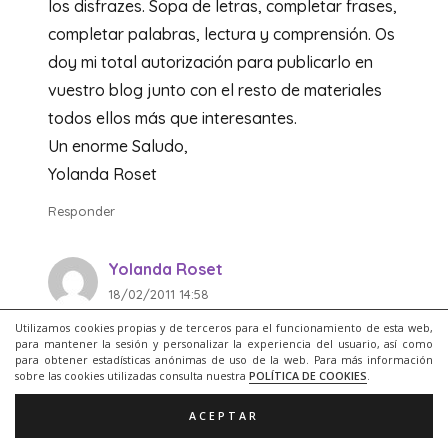
los disfrazes. Sopa de letras, completar frases,
completar palabras, lectura y comprensión. Os
doy mi total autorización para publicarlo en
vuestro blog junto con el resto de materiales
todos ellos más que interesantes.
Un enorme Saludo,
Yolanda Roset
Responder
Yolanda Roset
18/02/2011 14:58
Utilizamos cookies propias y de terceros para el funcionamiento de esta web,
Hola a todos/as,
para mantener la sesión y personalizar la experiencia del usuario, así como
me olvidé daros el enlace al material que os
para obtener estadísticas anónimas de uso de la web. Para más información
sobre las cookies utilizadas consulta nuestra
POLÍTICA DE COOKIES
.
comenté en un comentario anterior:
http://blocs.xtec.cat/recursosee
ACEPTAR
Gracias,