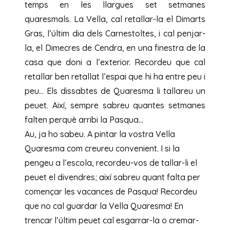
temps en les llargues set setmanes
quaresmals. La Vella, cal retallar-la el Dimarts
Gras, l’últim dia dels Carnestoltes, i cal penjar-
la, el Dimecres de Cendra, en una finestra de la
casa que doni a l’exterior. Recordeu que cal
retallar ben retallat l’espai que hi ha entre peu i
peu… Els dissabtes de Quaresma li tallareu un
peuet. Així, sempre sabreu quantes setmanes
falten perquè arribi la Pasqua…
Au, ja ho sabeu. A pintar la vostra Vella
Quaresma com creureu convenient. I si la
pengeu a l’escola, recordeu-vos de tallar-li el
peuet el divendres; així sabreu quant falta per
començar les vacances de Pasqua! Recordeu
que no cal guardar la Vella Quaresma! En
trencar l’últim peuet cal esgarrar-la o cremar-