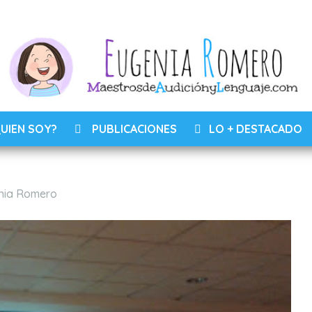
UIEN SOY?
PUBLICACIONES
LO + DESTACADO
ios
nia Romero