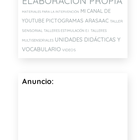
ELABORACION PROPIA
MI CANAL DE
MATERIALES PARA LA INTERVENCIÓN
PICTOGRAMAS ARASAAC
YOUTUBE
TALLER
SENSORIAL
TALLERES ESTIMULACIÓN E.I.
TALLERES
UNIDADES DIDÁCTICAS Y
MULTISENSORIALES
VOCABULARIO
VIDEOS
Anuncio:
TRUCO CANVA
SILLA SENSORIA