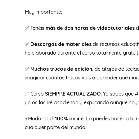
Muy importante:
✅ Tenéis
más de dos horas de videotutoriales
d
✅
Descargas de materiales
de recursos educativ
he elaborado durante el curso totalmente grat
✅
Muchos trucos de edición
, de atajos de tecla
imaginar cuántos trucos vais a aprender que mu
✅ Curso
SIEMPRE ACTUALIZADO
. Ya sabes que 
yo os las iré añadiendo y explicando aunque hayá
⚡️Modalidad:
100% online
. Lo puedes hacer a tu r
cualquier parte del mundo.⠀⠀⠀⠀⠀⠀⠀