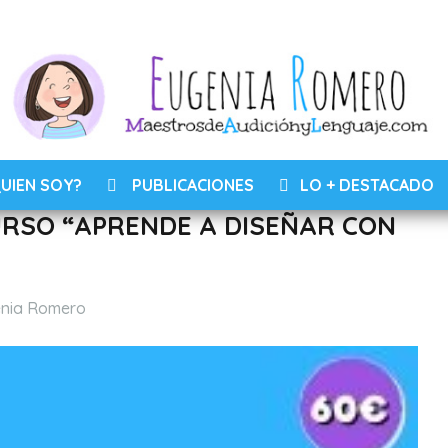
UIEN SOY?
PUBLICACIONES
LO + DESTACADO
RSO “APRENDE A DISEÑAR CON
ios
nia Romero