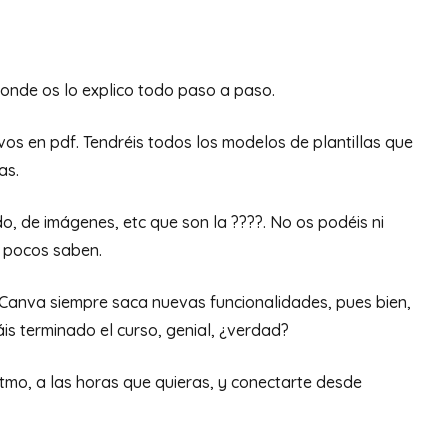
onde os lo explico todo paso a paso.⠀⠀⠀⠀⠀⠀⠀⠀⠀
os en pdf. Tendréis todos los modelos de plantillas que
uitas.⠀⠀⠀⠀⠀⠀⠀
do, de imágenes, etc que son la ????. No os podéis ni
y pocos saben.
#Canva siempre saca nuevas funcionalidades, pues bien,
is terminado el curso, genial, ¿verdad?
itmo, a las horas que quieras, y conectarte desde