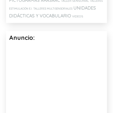
HOPTOYS
Etiquetas:
ATENCIÓN Y MEMORIA
ARTICULACIÓN
CONCIENCIA FONOLÓGICA
DISLALIAS
DISCRIMINACIÓN AUDITIVA
ESTIMULACIÓN DEL LENGUAJE
EXPRESIÓN Y COMPRENSIÓN
IDEAS PARA EL AULA
IDEAS
ORAL
PARA ELABORAR MATERIALES
JUEGOS
JUEGOS Y APLICACIONES PARA
MATERIALES DE
TABLETS
ELABORACION PROPIA
MI CANAL DE YOUTUBE
MATERIALES PARA LA INTERVENCIÓN
PICTOGRAMAS ARASAAC
TALLER SENSORIAL
TALLERES
UNIDADES
ESTIMULACIÓN E.I.
TALLERES MULTISENSORIALES
DIDÁCTICAS Y VOCABULARIO
VIDEOS