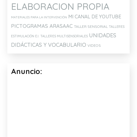
Etiquetas:
ATENCIÓN Y MEMORIA
ARTICULACIÓN
CONCIENCIA FONOLÓGICA
DISLALIAS
DISCRIMINACIÓN AUDITIVA
ESTIMULACIÓN DEL LENGUAJE
EXPRESIÓN Y COMPRENSIÓN
IDEAS PARA EL AULA
IDEAS
ORAL
PARA ELABORAR MATERIALES
JUEGOS
JUEGOS Y APLICACIONES PARA
MATERIALES DE
TABLETS
ELABORACION PROPIA
MI CANAL DE YOUTUBE
MATERIALES PARA LA INTERVENCIÓN
PICTOGRAMAS ARASAAC
TALLER SENSORIAL
TALLERES
UNIDADES
ESTIMULACIÓN E.I.
TALLERES MULTISENSORIALES
DIDÁCTICAS Y VOCABULARIO
VIDEOS