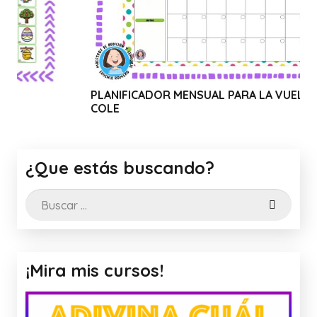
PLANIFICADOR MENSUAL PARA LA VUELTA AL
WEB
COLE
CAN
¿Que estás buscando?
Buscar:
¡Mira mis cursos!